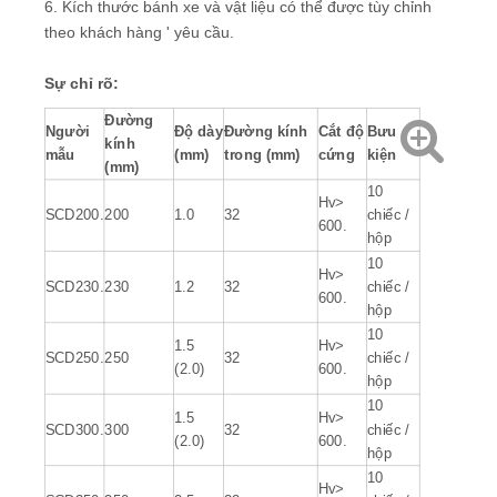
5. Màu sắc: nâu đỏ
6. Kích thước bánh xe và vật liệu có thể được tùy chỉnh
theo khách hàng ' yêu cầu.
Sự chỉ rõ:
Đường
Người
Độ dày
Đường kính
Cắt độ
Bưu
kính
mẫu
(mm)
trong (mm)
cứng
kiện
(mm)
10
Hv>
SCD200.
200
1.0
32
chiếc /
600.
hộp
10
Hv>
SCD230.
230
1.2
32
chiếc /
600.
hộp
10
1.5
Hv>
SCD250.
250
32
chiếc /
(2.0)
600.
hộp
10
1.5
Hv>
SCD300.
300
32
chiếc /
(2.0)
600.
hộp