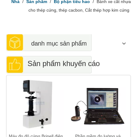
Nhà
/
Sản phẩm
/
Bộ phận tiêu hao
/
Bánh xe cắt nhựa
cho thép cứng, thép cacbon, Cắt thép hợp kim cứng
danh mục sản phẩm
Sản phẩm khuyến cáo
l điện
Phần mềm đo lường và
Máy kiểm tra độ cứng cầm