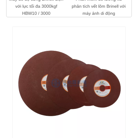
kgf
phân tích vết lõm Brinell với
tay Rebound Leeb
máy ảnh di động
Durometer Máy đo độ cứng
L-1