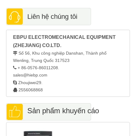
Liên hệ chúng tôi
EBPU ELECTROMECHANICAL EQUIPMENT
(ZHEJIANG) CO.LTD.
Số 56, Khu công nghiệp Danshan, Thành phố

Wenling, Trung Quốc 317523
+ 86-0576-86011208.

sales@hiebp.com

Zhoujiwei29.
2556068868

Sản phẩm khuyến cáo