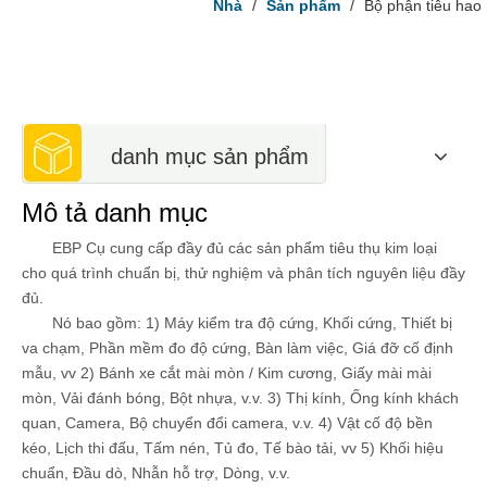
Nhà
/
Sản phẩm
/
Bộ phận tiêu hao
danh mục sản phẩm
Mô tả danh mục
EBP Cụ cung cấp đầy đủ các sản phẩm tiêu thụ kim loại
cho quá trình chuẩn bị, thử nghiệm và phân tích nguyên liệu đầy
đủ.
Nó bao gồm: 1) Máy kiểm tra độ cứng, Khối cứng, Thiết bị
va chạm, Phần mềm đo độ cứng, Bàn làm việc, Giá đỡ cố định
mẫu, vv 2) Bánh xe cắt mài mòn / Kim cương, Giấy mài mài
mòn, Vải đánh bóng, Bột nhựa, v.v. 3) Thị kính, Ống kính khách
quan, Camera, Bộ chuyển đổi camera, v.v. 4) Vật cố độ bền
kéo, Lịch thi đấu, Tấm nén, Tủ đo, Tế bào tải, vv 5) Khối hiệu
chuẩn, Đầu dò, Nhẫn hỗ trợ, Dòng, v.v.