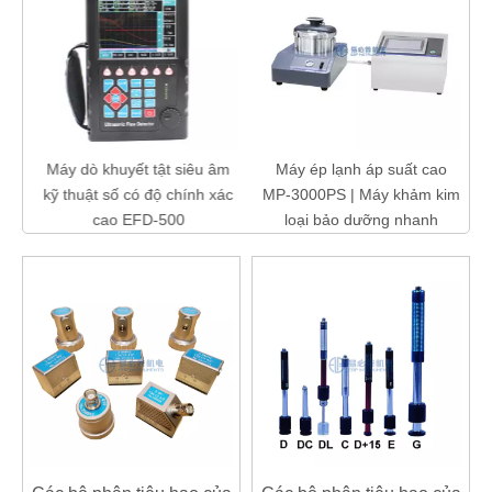
hể
Máy dò khuyết tật siêu âm
Máy ép lạnh áp suất cao
kỹ thuật số có độ chính xác
MP-3000PS | Máy khảm kim
cao EFD-500
loại bảo dưỡng nhanh