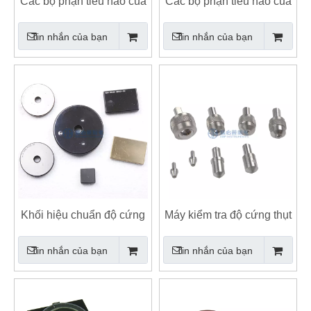
Các bộ phận tiêu hao của
Các bộ phận tiêu hao của
máy dò khuyết tật siêu âm
Máy đo độ cứng Leeb di
Tin nhắn của bạn
Tin nhắn của bạn
động
Khối hiệu chuẩn độ cứng
Máy kiểm tra độ cứng thụt
Tester / Master
lề
Tin nhắn của bạn
Tin nhắn của bạn