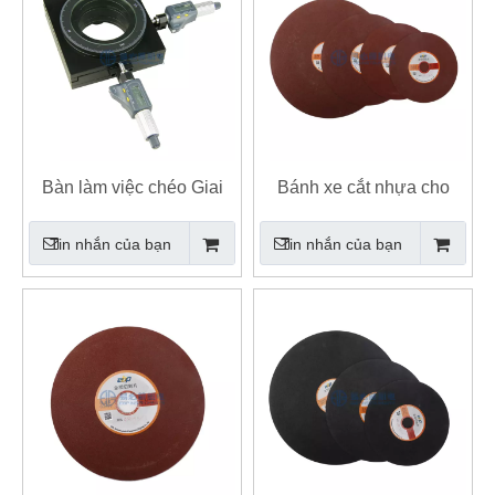
Bàn làm việc chéo Giai
Bánh xe cắt nhựa cho
đoạn XY cho Máy đo độ
thép cứng, thép cacbon,
Tin nhắn của bạn
Tin nhắn của bạn
cứng Vickers và kính hiển
Cắt thép hợp kim cứng
vi