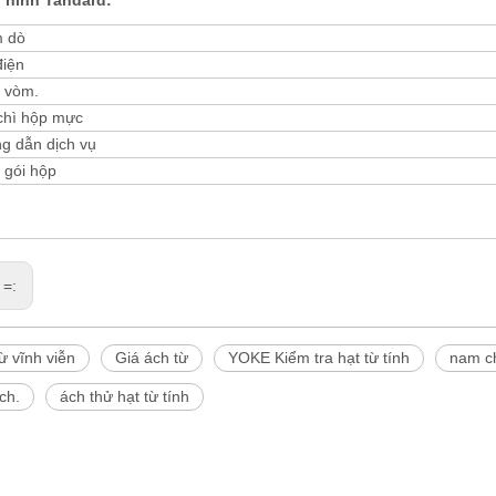
 hình Tandard:
 dò
điện
 vòm.
chì hộp mực
g dẫn dịch vụ
 gói hộp
 =:
ừ vĩnh viễn
Giá ách từ
YOKE Kiểm tra hạt từ tính
nam c
ch.
ách thử hạt từ tính