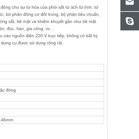
ỹ
Thủ công Tháp pháo kỹ thuật số Máy đo
Máy đo độ cứng Le
 động cho sự từ hóa của phôi sắt từ ách từ tính, từ
ng
độ cứng Brinell Tuân theo phương pháp
chính xác cao với
óc, bộ phận động cơ đốt trong, bộ phận tiêu chuẩn,
kiểm tra kim loại ISO 6506
ường sắt, bề mặt và khiếm khuyết gần như bề mặt
n, đúc, hàn, gia công, vv ..
u vào nguồn điện 220 V trực tiếp, không có bất kỳ
 dụng cụ được sử dụng rộng rãi.
oặc đóng
 146mm