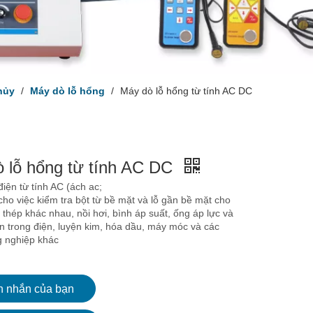
hủy
/
Máy dò lỗ hổng
/
Máy dò lỗ hổng từ tính AC DC
 lỗ hổng từ tính AC DC
iện từ tính AC (ách ac;
ho việc kiểm tra bột từ bề mặt và lỗ gần bề mặt cho
 thép khác nhau, nồi hơi, bình áp suất, ống áp lực và
n trong điện, luyện kim, hóa dầu, máy móc và các
 nghiệp khác
n nhắn của bạn