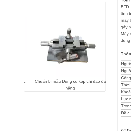
Tóm 
Máy kiểm tr
EFD. 
cáo
Máy k
tính 
máy b
gây r
Máy d
dụng 
Thôn
Ngườ
Nguồ
Công 
ộ chính xác
Chuẩn bị mẫu Dụng cụ kẹp chỉ đạo đa
Thời 
tự động
năng
Khoản
Lực 
Trọn
Đề c