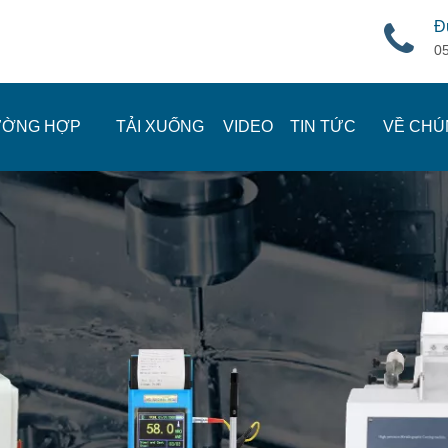
Đ
0
ƯỜNG HỢP
TẢI XUỐNG
VIDEO
TIN TỨC
VỀ CHÚ