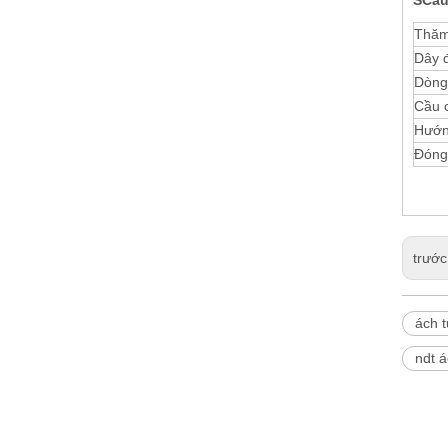
S
Cấu
Thăm
Dây 
Dòng
Cầu 
Hướn
Đóng
trước
ách t
ndt á