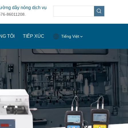
ường dây nóng dịch vụ
576-86011208.
NG TÔI
TIẾP XÚC
Tiếng Việt