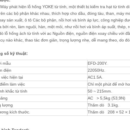
lược:
a độ cứng Rockwell tải thấp
Đóng Vòng điều khiển cảm biến tải k
Máy phát hiện lỗ hổng YOKE từ tính, một thiết bị kiểm tra hạt từ tính di
iểm tra bề ngoài R-45T
thuật số Macro Vickers Máy đo độ cứ
trên các bộ phận khác nhau, thích hợp cho dầu, đóng tàu, than, máy m
DVQ-5/10/30 / 50ALT
ay sản xuất, ô tô Các bộ phận, nồi hơi và bình áp lực, công nghiệp đ
a bởi rèn, làm nguội, hàn, mệt mỏi, như nồi hơi và bình áp suất, thép, rè
ò lỗ hổng ách từ tính với ac Nguồn điện, nguồn điện xoay chiều với đầ
cụ nào khác, thao tác đơn giản, trọng lượng nhẹ, dễ mang theo, do đó
g số kỹ thuật:
i mẫu
EFD-200Y.
n điện
22050Hz.
việc hiện tại
AC1.5A.
điểm làm việc
Chỉ một phút để mở h
h khắc từ tính
50 ~ 215mm.
nâng
AC > 5,5kg (53,9N)
g lượng
Thăm dò 3.1kg.
ương kích thước.
Thăm dò 208 × 52 ×