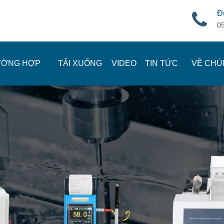
Đ
0
ƯỜNG HỢP
TẢI XUỐNG
VIDEO
TIN TỨC
VỀ CHÚ