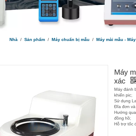
Nhà
/
Sản phẩm
/
Máy chuẩn bị mẫu
/
Máy mài mẫu - Má
Máy mà
xác
Máy đánh b
khiển pic;
Sử dụng Lat
Đĩa đơn và
Hướng quay
đồng hồ;
Hỗ trợ tốc