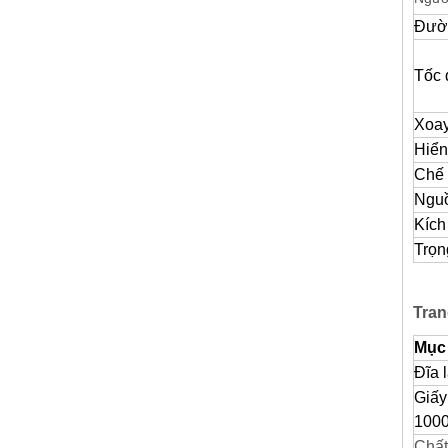
Đườn
Tốc 
Xoa
Hiển 
Chế 
Ngu
Kích
Trọn
Tran
Mục
Đĩa 
Giấy
1000
Chất