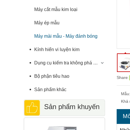
Máy cắt mẫu kim loại
Máy ép mẫu
Máy mài mẫu - Máy đánh bóng
Kính hiển vi luyện kim
Dụng cụ kiểm tra không phá hủy
Bộ phận tiêu hao
Share:
Sản phẩm khác
Mẫu
Khả 
Sản phẩm khuyến
Mô
Máy đo độ 
cáo
Rockwell 