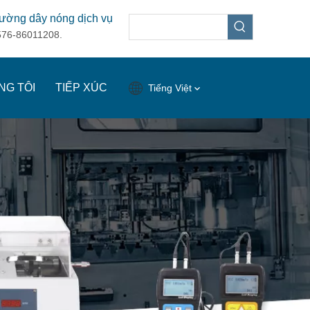
ường dây nóng dịch vụ
576-86011208.
NG TÔI
TIẾP XÚC
Tiếng Việt