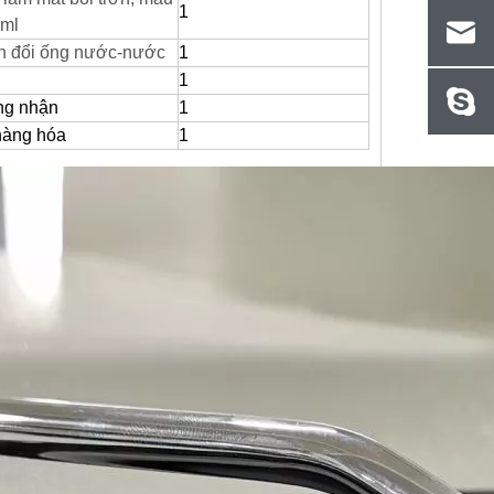
1
0ml
n đổi ống nước-nước
1
1
ng nhận
1
hàng hóa
1