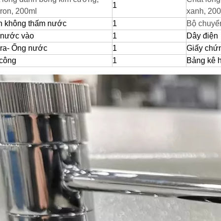
1
ron, 200ml
xanh, 20
 không thấm nước
1
Bộ chuyể
 nước vào
1
Dây điện
ra- Ống nước
1
Giấy chứ
công
1
Bảng kê 