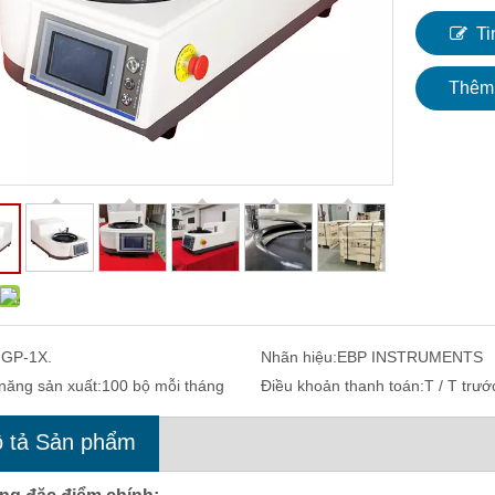
Ti
Thêm 
:
GP-1X.
Nhãn hiệu:
EBP INSTRUMENTS
năng sản xuất:
100 bộ mỗi tháng
Điều khoản thanh toán:
T / T trướ
 tả Sản phẩm
cứng đa năng tương tự điện
Máy đo độ cứng siêu nhỏ Vickers tự
kết hợp Brinell và Vickers
động với hệ thống lấy nét thanh Wor