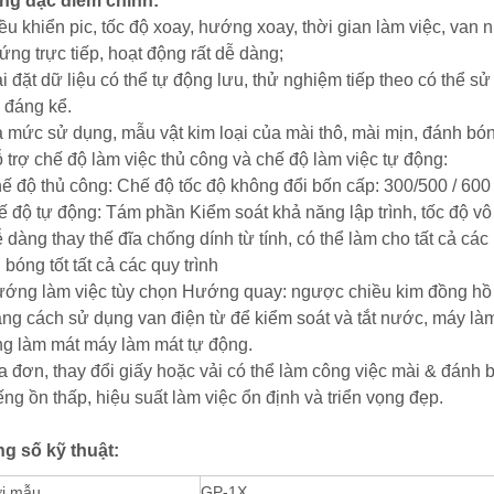
g đặc điểm chính:
iều khiển pic, tốc độ xoay, hướng xoay, thời gian làm việc, van 
ứng trực tiếp, hoạt động rất dễ dàng;
i đặt dữ liệu có thể tự động lưu, thử nghiệm tiếp theo có thể sử
n đáng kể.
a mức sử dụng, mẫu vật kim loại của mài thô, mài mịn, đánh bón
ỗ trợ chế độ làm việc thủ công và chế độ làm việc tự động:
ế độ thủ công: Chế độ tốc độ không đổi bốn cấp: 300/500 / 600 
độ tự động: Tám phần Kiểm soát khả năng lập trình, tốc độ vô
 dàng thay thế đĩa chống dính từ tính, có thể làm cho tất cả các
bóng tốt tất cả các quy trình
ướng làm việc tùy chọn Hướng quay: ngược chiều kim đồng hồ v
ằng cách sử dụng van điện từ để kiểm soát và tắt nước, máy là
g làm mát máy làm mát tự động.
ĩa đơn, thay đổi giấy hoặc vải có thể làm công việc mài & đánh 
ếng ồn thấp, hiệu suất làm việc ổn định và triển vọng đẹp.
g số kỹ thuật:
i mẫu
GP-1X.