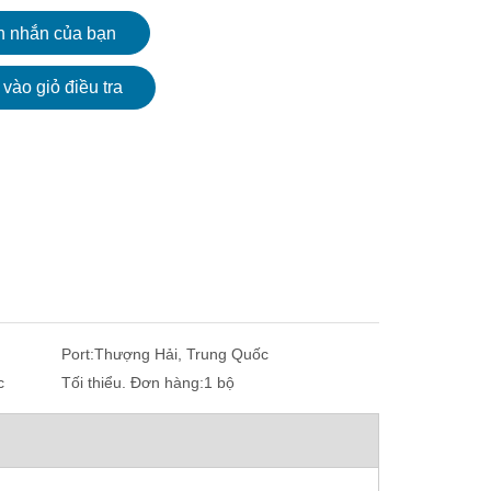
n nhắn của bạn
vào giỏ điều tra
Port:
Thượng Hải, Trung Quốc
c
Tối thiểu. Đơn hàng:
1 bộ
Thiết bị kiểm tra độ cứng kỹ thuật số
Digital Vickers Hard
m
Micro Vickers với thị kính 10X
Hv