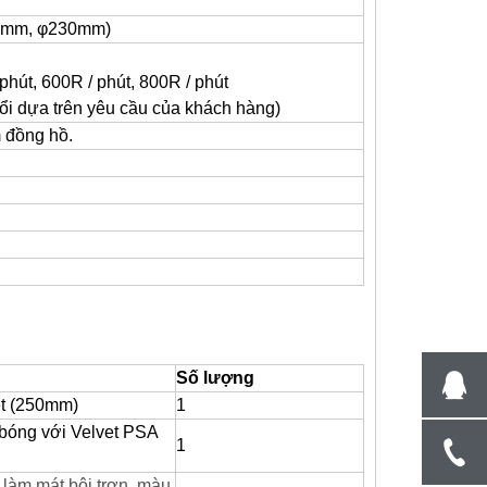
03mm, φ230mm)
phút,
600R / phút, 800R / phút
ổi dựa trên yêu cầu của khách hàng)
 đồng hồ.
Số lượng
t (250mm)
1
bóng với Velvet PSA
1
 làm mát bôi trơn, màu