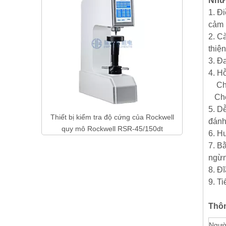
Nhữn
1. Đ
cảm 
2. Cà
thiệ
3. Đ
4. H
Ch
Chế 
5. Dễ
n thiện Ra
Thiết bị kiểm tra độ cứng của Rockwell
đánh 
quy mô Rockwell RSR-45/150dt
6. H
7. B
ngừn
8. Đ
9. Ti
Thôn
Ngườ