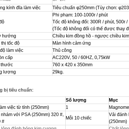
g kính đĩa làm việc
Tiêu chuẩn φ250mm (Tùy chọn: φ2
Phi phạm: 100-1000r / phút
độ
Tốc độ không đổi: 300R / phút, 500r / 
(Tốc độ không đổi có thể được thay đ
y hướng
Chiều kim đồng hồ - ngược chiều kim
thị tốc độ
Màn hình cảm ứng
độ làm việc
Thủ công
ồn cấp
AC220V, 50 / 60HZ, 0,75kW
 thước
760 x 420 x 350mm
g lượng
29kg.
g bị tiêu chuẩn:
Số lượng
Mục
làm việc từ tính (250mm)
1
Magnome
 nhám với PSA (250mm) 320 #,
Vải đánh 
Mỗi 10 chiếc
 #
(250mm)
 lỏng đánh bóng kim cương,
Chất lỏng