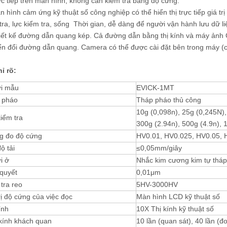
rực tiếp trên màn hình, không cần kiểm tra bảng độ cứng.
n hình cảm ứng kỹ thuật số công nghiệp có thể hiển thị trực tiếp giá t
tra, lực kiểm tra, sống Thời gian, dễ dàng để người vận hành lưu dữ li
iết kế đường dẫn quang kép. Cả đường dẫn bằng thị kính và máy ảnh 
n đổi đường dẫn quang. Camera có thể được cài đặt bên trong máy (
ỉ rõ:
i mẫu
EVICK-1MT
 pháo
Tháp pháo thủ công
10g (0,098n), 25g (0,245N),
iểm tra
300g (2.94n), 500g (4.9n), 
g đo độ cứng
HV0.01, HV0.025, HV0.05, 
ộ tải
≤0,05mm/giây
i ở
Nhắc kim cương kim tự tháp 
quyết
0,01μm
tra reo
5HV-3000HV
rị độ cứng của việc đọc
Màn hình LCD kỹ thuật số
ính
10X Thị kính kỹ thuật số
kính khách quan
10 lần (quan sát), 40 lần (đ