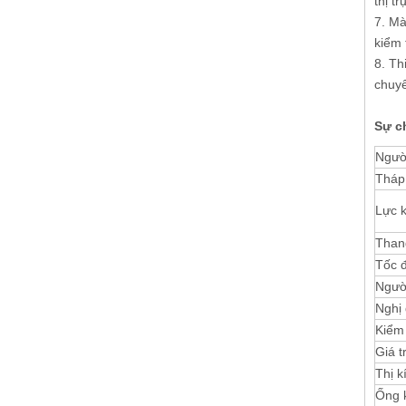
thị t
7. Mà
kiểm 
8. Th
chuyể
Sự ch
Ngườ
Tháp
Lực k
Than
Tốc đ
Ngườ
Nghị 
Kiểm 
Giá t
Thị k
Ống 