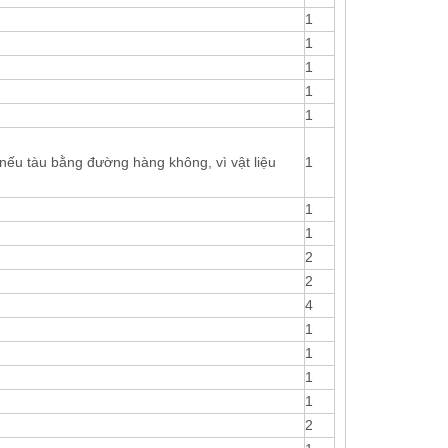
1
1
1
1
1
nếu tàu bằng đường hàng không, vì vật liệu
1
1
1
2
2
4
1
1
1
1
2