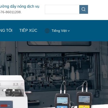
ường dây nóng dịch vụ
576-86011208.
NG TÔI
TIẾP XÚC
Tiếng Việt