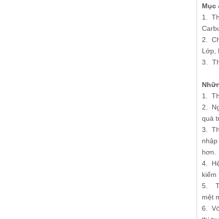
Mục 
1. Th
Carbu
2. Ch
Lớp, 
3.
Th
Nhữn
1. Th
2. Ng
quá t
3. Th
nhập 
hơn.
4. Hệ
kiểm 
5. Th
mệt m
6. Vớ