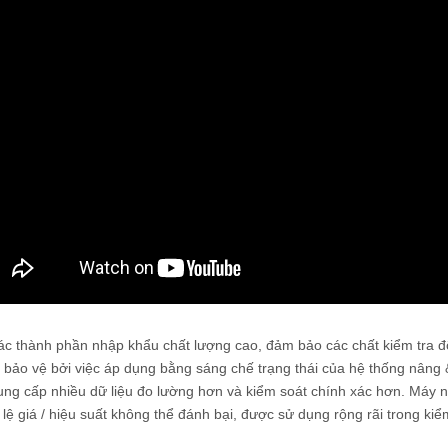
i kim loại ba mắt đảo ngược
Kính hiển vi kim loại thẳng đứng E-40
 vật kính trường sáng
ác thành phần nhập khẩu chất lượng cao, đảm bảo các chất kiểm tra đ
bảo vệ bởi việc áp dụng bằng sáng chế trạng thái của hệ thống nâng &
ung cấp nhiều dữ liệu đo lường hơn và kiểm soát chính xác hơn. Máy n
ỷ lệ giá / hiệu suất không thể đánh bại, được sử dụng rộng rãi trong kiể