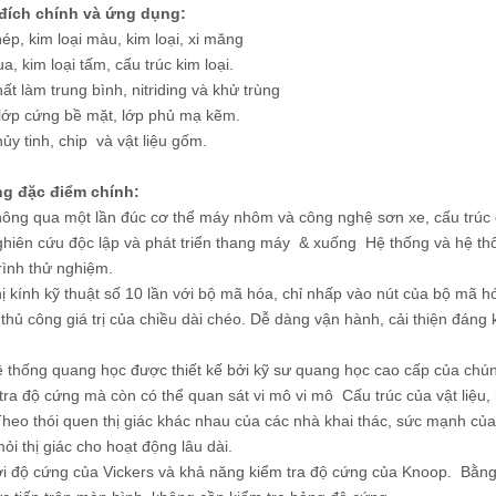
đích chính và ứng dụng:
ép, kim loại màu, kim loại, xi măng
a, kim loại tấm, cấu trúc kim loại.
ất làm trung bình, nitriding và khử trùng
lớp cứng bề mặt, lớp phủ mạ kẽm.
ủy tinh, chip và vật liệu gốm.
g đặc điểm chính:
ông qua một lần đúc cơ thể máy nhôm và công nghệ sơn xe, cấu trúc 
hiên cứu độc lập và phát triển thang máy & xuống Hệ thống và hệ thốn
rình thử nghiệm.
ị kính kỹ thuật số 10 lần với bộ mã hóa, chỉ nhấp vào nút của bộ mã h
thủ công giá trị của chiều dài chéo. Dễ dàng vận hành, cải thiện đáng 
 thống quang học được thiết kế bởi kỹ sư quang học cao cấp của chún
tra độ cứng mà còn có thể quan sát vi mô vi mô Cấu trúc của vật liệu, 
eo thói quen thị giác khác nhau của các nhà khai thác, sức mạnh của
ỏi thị giác cho hoạt động lâu dài.
i độ cứng của Vickers và khả năng kiểm tra độ cứng của Knoop. Bằng 