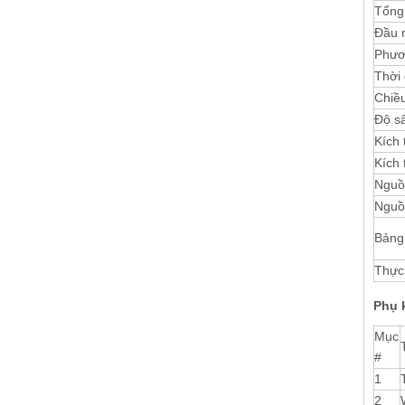
Tổng
Đầu 
Phươ
Thời 
Chiều
Độ s
Kích
Kích 
Nguồ
Nguồ
Bảng
Thực 
Phụ 
Mục
#
1
2