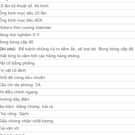
10 lần kỹ thuật số thị kính
Ống kính mục tiêu 10 lần
Ống kính mục tiêu 40X
Vickers Kim cương Indenter
Bảng thử nghiệm X-Y
Bong bóng cấp độ
Ghi chú:
Để tránh những rủi ro tiềm ẩn, sẽ loại bỏ Bong bóng cấp độ 
chất lỏng bị cấm bởi các hãng hàng không
Vật cố bằng phẳng
Tờ vật cố định
Khối độ cứng tiêu chuẩn
Cầu chì dự phòng 2A
Vít điều chỉnh ngang
Đường dây điện
Bụi bặm bằng chứng trải ra
Thủ công Sách
Giấy chứng nhận chất lượng
Cái vặn vít