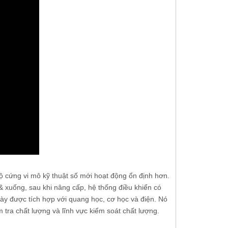
M
Chuẩn bị mẫu Dụng cụ kẹp chỉ đạo đa
Thủ công Dụng cụ 
năng
Rockwell R-150MH 
Không gian 
ộ cứng vi mô kỹ thuật số mới hoạt động ổn định hơn.
 xuống, sau khi nâng cấp, hệ thống điều khiển có
ày được tích hợp với quang học, cơ học và điện. Nó
m tra chất lượng và lĩnh vực kiểm soát chất lượng.