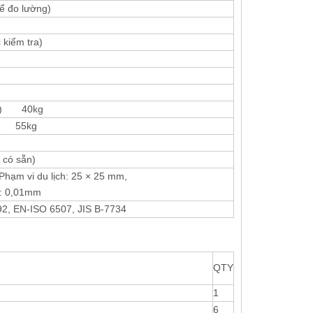
để đo lường)
 kiểm tra)
 H) 40kg
) 55kg
 có sẵn)
hạm vi du lịch: 25 × 25 mm,
n: 0,01mm
2, EN-ISO 6507, JIS B-7734
QTY
1
6