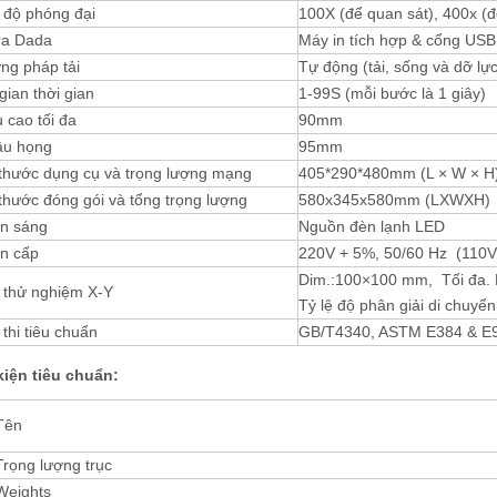
 độ phóng đại
100X (để quan sát), 400x (
ra Dada
Máy in tích hợp & cổng USB
ng pháp tải
Tự động (tải, sống và dỡ lực
gian thời gian
1-99S (mỗi bước là 1 giây)
 cao tối đa
90mm
âu họng
95mm
 thước dụng cụ và trọng lượng mạng
405*290*480mm (L × W ×
thước đóng gói và tổng trọng lượng
580x345x580mm (LXWXH
n sáng
Nguồn đèn lạnh LED
n cấp
220V + 5%, 50/60 Hz (110V
Dim.:100×100 mm, Tối đa. P
 thử nghiệm X-Y
Tỷ lệ độ phân giải di chuyể
thi tiêu chuẩn
GB/T4340, ASTM E384 & E9
kiện tiêu chuẩn:
Tên
Trọng lượng trục
Weights