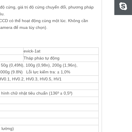
rị độ cứng, giá trị độ cứng chuyển đổi, phương pháp
ệu.
CCD có thể hoạt động cùng một lúc. Không cần
camera để mua tùy chọn).
evick-1at
Tháp pháo tự động
 50g (0,49N), 100g (0,98n), 200g (1,96n),
1000g (9.8N) Lỗi lực kiểm tra: ± 1,0%
HV0.1, HV0.2, HV0.3, HV0.5, HV1
hình chữ nhật tiêu chuẩn (136º ± 0,5º)
o lường)