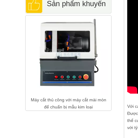
Sản phẩm khuyến
Kính hiển v
cáo
với
 với đầu dò
Máy cắt thủ công với máy cắt mài mòn
Với c
ơ
để chuẩn bị mẫu kim loại
Được 
thể c
với t