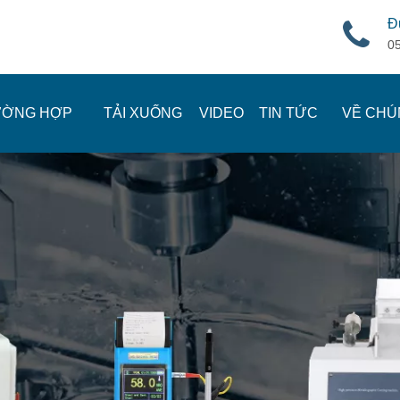
Đ
0
ƯỜNG HỢP
TẢI XUỐNG
VIDEO
TIN TỨC
VỀ CHÚ