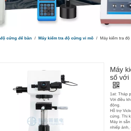
 độ cứng để bàn
/
Máy kiểm tra độ cứng vi mô
/
Máy kiểm tra độ 
Máy ki
số với
1at: Tháp 
Với điều k
động.
Hỗ trợ Vic
cứng. Thị k
Máy in sẵn 
nhiếp ảnh, 