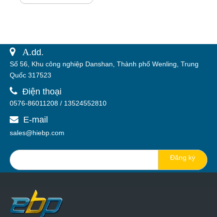
 A.
dd.
Số 56, Khu công nghiệp Danshan, Thành phố Wenling, Trung
Quốc 317523

Điện thoại
0576-86011208 / 13524552810
E-mail

sales@hiebp.com
Đăng ký