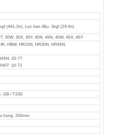
kgf (441,3n); Lực ban đầu: 3kgf (29,4n)
0T, 30W, 30X, 30Y, 45N, 45N, 45W, 45X, 45Y
 HK, HBW, HR15N, HR30N, HR45N,
R45N: 20-77.
45T: 10-72.
, GB / T230
âu họng: 250mm