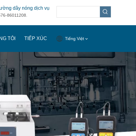
ường dây nóng dịch vụ
576-86011208.
NG TÔI
TIẾP XÚC
Tiếng Việt