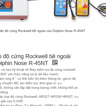
đo độ cứng Rockwell bề ngoài của Dolphin Nose R-45NT
 độ cứng Rockwell bề ngoài
olphin Nose R-45NT
 cá heo kỹ thuật số Máy kiểm tra độ cứng rockwell
45NT với chức năng xử lý dữ liệu mạnh;
m ứng 8 '' có thể hiển thị thêm thông tin, giá trị độ
 chuyển đổi, lực kiểm tra, thời gian ở, v.v.
lỗ, không cần lắp đặt trọng lượng chết, không thể an
 dàng.
 các loại độ cứng Rockwell, HR15T HR15N HR45T, v.v.
 giải cao 0,1HR.
iểm tra tự động: Tự động tải - DWELL - Dỡ tải và giá