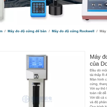
ẩm
/
Máy đo độ cứng để bàn
/
Máy đo độ cứng Rockwell
/
Máy 
Máy đo
của D
Đầu dò mũi
tải thấp R-
Màn hình cả
cứng, thang
Với sự thô 
toàn rất dễ
Với tất cả
và độ phân
Quy trình k