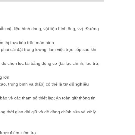
o
Máy đo độ cứng Brinell hoàn toàn tự
Máy kiểm tra độ cứng
động Tuân theo ISO 6506 ASTM E10-12
tự động Tuân theo I
n vật liệu hình dạng, vật liệu hình ống, vv). Đường
12
n thị trực tiếp trên màn hình.
ải cài đặt trọng lượng, làm việc trực tiếp sau khi
đó chọn lực tải bằng động cơ (tải lực chính, lưu trữ,
g lớn
 cao, trung bình và thấp) có thể là
tự động
hiệu
ảo vệ các tham số thiết lập; An toàn giữ thông tin
rong thời gian dài giữ và dễ dàng chỉnh sửa và xử lý.
được điểm kiểm tra: