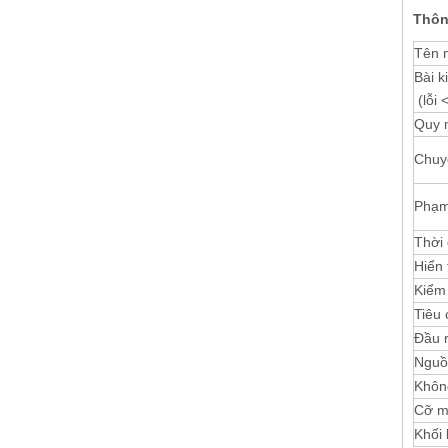
Thông
Tên 
Bài k
(lỗi 
Quy m
Chuy
Phạm 
Thời 
Hiển 
Kiểm 
Tiêu
Đầu r
Nguồ
Khôn
Cỡ m
Khối 