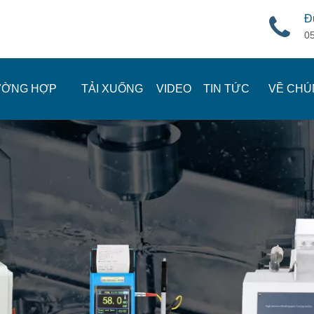
Đ
0
ƯỜNG HỢP
TẢI XUỐNG
VIDEO
TIN TỨC
VỀ CHÚ