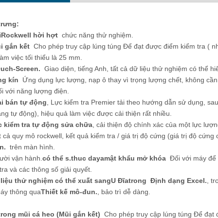
trưng
:
ra độ cứng Rockwell hời hợt
ASTM E10 Máy đo độ cứng Brinell ch
i
Rockwell hời hợt
chức năng thử nghiệm.
ố với máy in sẵn có EROCK-
vật liệu kim loại eBRI-3000S
i gắn kết
Cho phép truy cập lúng túng Để đạt được điểm kiểm tra ( nhẫ
45T
làm việc tối thiểu là 25 mm.
uch-Screen.
Giao diện, tiếng Anh, tất cả dữ liệu thử nghiệm có thể hiể
g kín
Ứng dụng lực lượng, nạp ô thay vì trọng lượng chết, không cần ph
ối với năng lượng điện.
i bán tự động
, Lực kiểm tra Premier tải theo hướng dẫn sử dụng, sau 
ng tự động), hiệu quả làm việc được cải thiện rất nhiều.
 kiểm tra tự động sửa chữa
, cải thiện độ chính xác của một lực lượn
t cả quy mô rockwell, kết quả kiểm tra / giá trị độ cứng (giá trị độ cứng
n.
trên màn hình.
ười vận hành.
có thể s.
thuc day
a
mật khẩu mở khóa
Đối với máy để b
tra và các thông số giải quyết.
liệu thử nghiệm có thể xuất sang
U Đĩa
trong
Định dạng Excel.
, t
áy thông qua
Thiết kế mô-đun.
, bảo trì dễ dàng.
trong mũi cá heo (
Mũi gắn kết
)
Cho phép truy cập lúng túng Để đạt 