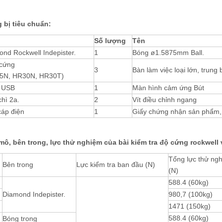
 bị tiêu chuẩn:
Số lượng
Tên
nd Rockwell Indepister.
1
Bóng ø1.5875mm Ball.
 cứng
3
Bàn làm việc loại lớn, trung b
5N, HR30N, HR30T)
a USB
1
Màn hình cảm ứng Bút
hì 2a.
2
Vít điều chỉnh ngang
cáp điện
1
Giấy chứng nhận sản phẩm, 
mô, bên trong, lực thử nghiệm của bài kiểm tra độ cứng rockwell 
Tổng lực thử ng
Bên trong
Lực kiểm tra ban đầu (N)
(N)
588.4 (60kg)
Diamond Indepister.
980,7 (100kg)
1471 (150kg)
588.4 (60kg)
Bóng trong