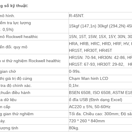
 số kỹ thuật:
mô hình.
R-45NT.
iểm tra lực lượng
15kgf (147,1n) 30kgf (294,2N) 45
<. 0,5%)
ô Rockwell healthic
15N, 15T, 15W, 15X, 15Y, 30N, 3
HRA, HRB, HRC, HRD, HRF, HV,
ển đổi. quy mô
HR15T, HR30T, HR45T
HR15N: 70-94, HR30N: 42-86, H
vi thử nghiệm Rockwell healthic
HR15T: 67-93, HR30T: 29-82, HR
gian chờ
0-99s.
thị giá trị độ cứng
Chạm Man hinh LCD
tra độ chính xác.
0,1hr.
 chuẩn điều hành
BSEN 6508, ISO 6508, ASTM E18
a dữ liệu
ổ đĩa USB (Định dạng Excel)
n cấp
AC220 ± 5%, 50-60Hz
g gian thử nghiệm
Tối đa. Chiều cao: 300mm; Độ s
áy.
720 * 260 * 840mm
lượng tịnh
80kg.