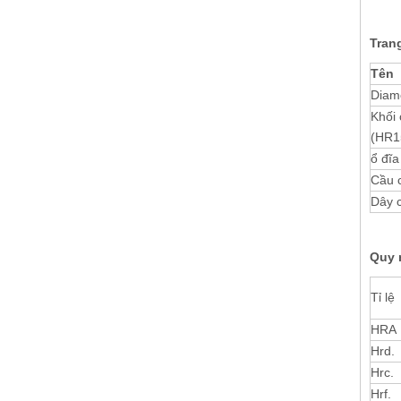
Trang
Tên
Diamo
Khối
(HR1
ổ đĩ
Cầu c
Dây 
Quy 
Tỉ lệ
HRA
Hrd.
Hrc.
Hrf.