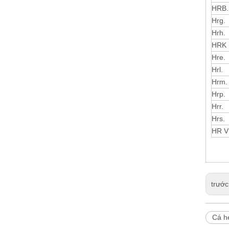
HRB.
Hrg.
Hrh.
HRK
Hre.
Hrl.
Hrm.
Hrp.
Hrr.
Hrs.
HR V
trước
Cá h