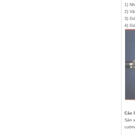
1) Nh
2) Vậ
3) Gó
4) Gó
Các 
Sản x
cường