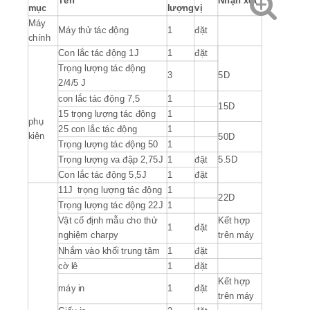
Tên
Nhận xét
mục
lượng
vị
Máy
Máy thử tác động
1
đặt
chính
Con lắc tác động 1J
1
đặt
Trọng lượng tác động
3
5D
2/4/5 J
con lắc tác động 7,5
1
15D
15 trọng lượng tác động
1
phụ
25 con lắc tác động
1
kiện
50D
Trọng lượng tác động 50
1
Trọng lượng va đập 2,75J
1
đặt
5.5D
Con lắc tác động 5,5J
1
đặt
11J trọng lượng tác động
1
22D
Trọng lượng tác động 22J
1
Vật cố định mẫu cho thử
Kết hợp
1
đặt
nghiệm charpy
trên máy
Nhắm vào khối trung tâm
1
đặt
cờ lê
1
đặt
Kết hợp
máy in
1
đặt
trên máy