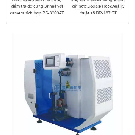
ứng Brinell với
kết hợp Double Rockwell kỹ
 hợp BS-3000AT
thuật số BR-187.5T