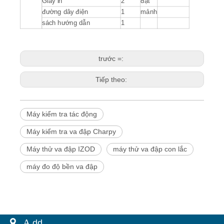
Giấy in
2
đặt
đường dây điện
1
mảnh
sách hướng dẫn
1
trước =:
Tiếp theo:
Máy kiểm tra tác động
Máy kiểm tra va đập Charpy
Máy thử va đập IZOD
máy thử va đập con lắc
máy đo độ bền va đập
 A.
dd.