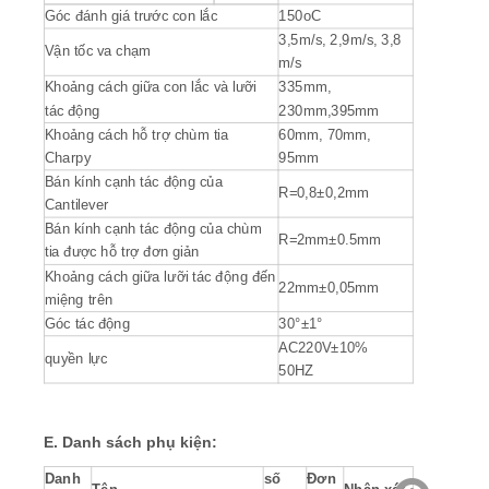
Góc đánh giá trước con lắc
150oC
3,5m/s, 2,9m/s, 3,8
Vận tốc va chạm
m/s
Khoảng cách giữa con lắc và lưỡi
335mm,
tác động
230mm,395mm
Khoảng cách hỗ trợ chùm tia
60mm, 70mm,
Charpy
95mm
Bán kính cạnh tác động của
R=0,8±0,2mm
Cantilever
Bán kính cạnh tác động của chùm
R=2mm±0.5mm
tia được hỗ trợ đơn giản
Khoảng cách giữa lưỡi tác động đến
22mm±0,05mm
miệng trên
Góc tác động
30°±1°
AC220V±10%
quyền lực
50HZ
E.
Danh sách phụ kiện:
Danh
số
Đơn