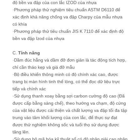
độ bền va đập của con lắc IZOD của nhựa
·Phương pháp thử nghiệm tiêu chuẩn ASTM D6110 để
xác định khả năng chống va đập Charpy của mẫu nhựa
có khía
·Phương pháp thử tiêu chuẩn JIS K 7110 để xác định độ
bền va đập Izod của nhựa
C.
Tính năng
·Dầm đúc hẫng và dầm đỡ đơn giản là tác động tích hợp,
chỉ cần tháo kẹp và giá đỡ mẫu
·Bộ điều khiển thông minh có độ chính xác cao, được
trang bị màn hình tinh thể lỏng, có thể đọc dữ liệu trực
tiếp và chính xác
·Sử dụng thanh xoay bằng sợi carbon cường độ cao (Đã
được cấp bằng sáng chế), theo hướng va chạm, độ cứng
của vật liệu được cải thiện và chất lượng va đập tối đa tập
trung vào tâm khối lượng của con lắc, để thực sự đạt
được thử nghiệm không sốc và tuổi thọ sử dụng được
tăng lên.
·Sử dụng bộ mã hóa kỹ thuật số có độ phân giải cao nhập