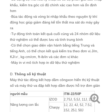
khẩu, kiểm tra góc có độ chính xác cao hơn và ổn định
hơn
·Búa tác động và vòng bi nhập khẩu theo nguyên lý khí
động học giúp giảm đáng kể tổn thất ma sát do máy gây
ra
·Tự động tính toán kết quả cuối cùng và 24 nhóm dữ liệu
thử nghiệm có thể được lưu và tính trung bình
·Có thể chọn giao diện vận hành bằng tiếng Trung và
tiếng Anh, có thể chọn kết quả kiểm tra theo đơn vị J/m,
KJ/㎡, kg-cm/cm, ft-ib/in và các đơn vị khác
·Máy in vi mô tích hợp in dữ liệu thử nghiệm
D.
Thông số kỹ thuật
Máy thử tác động kết hợp dầm côngxon hiển thị kỹ thuật
số và máy thử va đập kết hợp dầm được hỗ trợ đơn giản
người mẫu
ITM-22/50P
IZOD
2,75J, 5,5J, 11J, 22J
Năng lượng con lắc
1J, 2J, 4J, 5J, 7.5J,
Charpy
15J, 25J, 50J