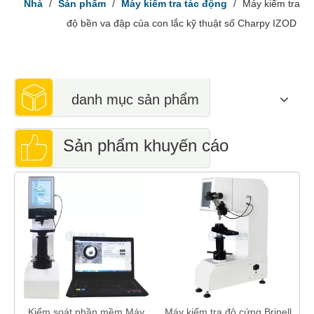
Nhà
/
Sản phẩm
/
Máy kiểm tra tác động
/
Máy kiểm tra
độ bền va đập của con lắc kỹ thuật số Charpy IZOD
danh mục sản phẩm
Sản phẩm khuyến cáo
Máy cứng Vickers M
tỷ lệ HV HK ASTM
phần mềm Máy
Máy kiểm tra độ cứng Brinell