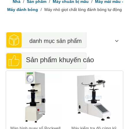
Nhà
/
Sản phẩm
/
Máy chuẩn bị mẫu
/
Máy mài mẫu -
Máy đánh bóng
/
Máy nhỏ giọt chất lỏng đánh bóng tự động
danh mục sản phẩm
Sản phẩm khuyến cáo
h
Màn hình quay số Rockwell
Máy kiểm tra độ cứng kỹ