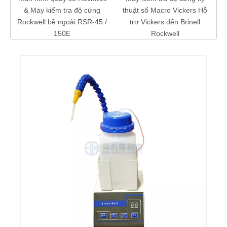
vi
& Máy kiểm tra độ cứng
thuật số Macro Vickers Hỗ
Rockwell bề ngoài RSR-45 /
trợ Vickers đến Brinell
150E
Rockwell