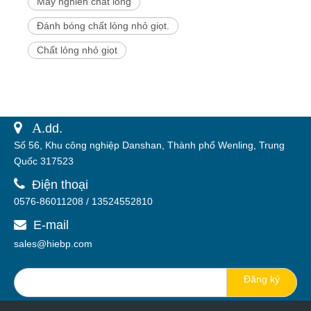
Máy nghiền chất lỏng
Đánh bóng chất lỏng nhỏ giọt.
Chất lỏng nhỏ giọt
 A.
dd.
Số 56, Khu công nghiệp Danshan, Thành phố Wenling, Trung
Quốc 317523

Điện thoại
0576-86011208 / 13524552810
E-mail

sales@hiebp.com
Đăng ký