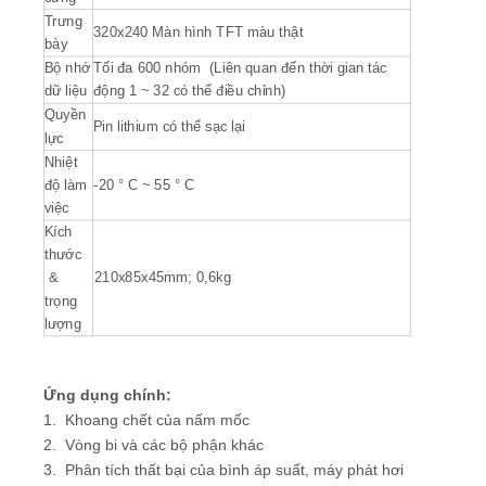
Trưng
320x240 Màn hình TFT màu thật
bày
Bộ nhớ
Tối đa 600 nhóm (Liên quan đến thời gian tác
dữ liệu
động 1 ~ 32 có thể điều chỉnh)
Quyền
Pin lithium có thể sạc lại
lực
Nhiệt
độ làm
-20 ° C ~ 55 ° C
việc
Kích
thước
&
210x85x45mm; 0,6kg
trọng
lượng
Ứng dụng chính
:
1. Khoang chết của nấm mốc
2. Vòng bi và các bộ phận khác
3. Phân tích thất bại của bình áp suất, máy phát hơi