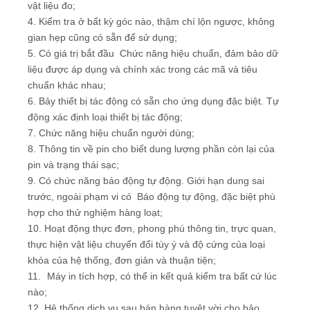
vật liệu đo;
4. Kiểm tra ở bất kỳ góc nào, thậm chí lộn ngược, không
gian hẹp cũng có sẵn để sử dụng;
5. Có giá trị bắt đầu Chức năng hiệu chuẩn, đảm bảo dữ
liệu được áp dụng và chính xác trong các mã và tiêu
chuẩn khác nhau;
6. Bảy thiết bị tác động có sẵn cho ứng dụng đặc biệt. Tự
động xác định loại thiết bị tác động;
7. Chức năng hiệu chuẩn người dùng;
8. Thông tin về pin cho biết dung lượng phần còn lại của
pin và trạng thái sạc;
9. Có chức năng báo động tự động. Giới hạn dung sai
trước, ngoài phạm vi có Báo động tự động, đặc biệt phù
hợp cho thử nghiệm hàng loạt;
10. Hoạt động thực đơn, phong phú thông tin, trực quan,
thực hiện vật liệu chuyển đổi tùy ý và độ cứng của loại
khóa của hệ thống, đơn giản và thuận tiện;
11.
Máy in tích hợp, có thể in kết quả kiểm tra bất cứ lúc
nào;
12. Hệ thống dịch vụ sau bán hàng tuyệt vời cho bảo