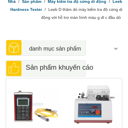
Nhà
/
Sản phẩm
/
Máy kiểm tra độ cứng di động
/
Leeb
Hardness Tester
/
Leeb D thăm dò máy kiểm tra độ cứng di
động với hỗ trợ màn hình màu g dl c đầu dò
danh mục sản phẩm
Sản phẩm khuyến cáo
Máy kiểm tra độ cứn
Rockwell cho nhựa ER
150tp