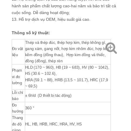
hành sản phẩm chất lượng cao-hai năm và bảo trì tất cả
cuộc sống. Dễ dàng hoạt động;
13. Hỗ trợ dịch vụ OEM, hiệu suất giá cao.
Thông số kỹ thuật:
Thép và thép đúc, thép hợp kim, thép không gỉ,
Đo vật
gang xám, gang nốt, hợp kim nhôm đúc, hợp kim
liệu
kẽm đồng (đồng thau), Hợp kim đồng và thiếc,
đồng (đồng), thép rèn
HLD (170 ~ 960), HB (19 ~ 683), HV (80 ~ 1042),
Phạm
HS (30.6 ~ 102.6),
vi đo
HRA (59.1 ~ 88), HRB (13,5 ~ 101.7), HRC (17,9
lường
~ 69,5)
Lỗi chỉ
± 6hld (D thiết bị tác động)
báo
Đo
360 °
hướng
Thang
đo độ
HL, HB, HRB, HRC, HRA, HV, HS
cứng