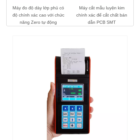
ớp phủ có
Máy cắt mẫu luyện kim
o với chức
chính xác để cắt chất bán
ự động
dẫn PCB SMT