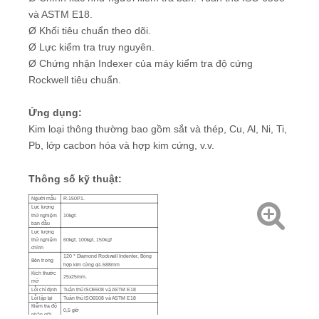
và ASTM E18.
Ø Khối tiêu chuẩn theo dõi.
Ø Lực kiểm tra truy nguyên.
Ø Chứng nhận Indexer của máy kiểm tra độ cứng
Rockwell tiêu chuẩn.
Ứng dụng:
Kim loại thông thường bao gồm sắt và thép, Cu, Al, Ni, Ti,
Pb, lớp cacbon hóa và hợp kim cứng, v.v.
Thông số kỹ thuật:
Người mẫu
R-150P1.
Lực lượng
thử nghiệm
10kgf.
ban đầu
Lực lượng
thử nghiệm
60kgf, 100kgf, 150kgf
chính
120 ° Diamond Rockwell Indenter, Bóng
Bên trong
hợp kim cứng φ1.588mm
Kích thước
25x25mm.
mở
Lỗi chỉ định
Tuân thủ ISO6508 và ASTM E18
Lỗi lặp lại
Tuân thủ ISO6508 và ASTM E18
Kiểm tra độ
0,5 giờ
phân giải