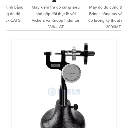
ng
Máy kiểm tra độ cứng siêu
Máy đo độ cứng tháp pháo
nhỏ gấp đôi thụt lề với
Brinell bằng tay với thị kính
S
Vickers và Knoop Indenter
đo lường kỹ thuật số 20X B-
DVK-1AT
3000MT