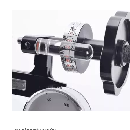
Khối lượng
Người kiểm tra: 0,8kg; Đế băng ghế:
tịnh
1,5kg
Trọng
Người kiểm tra: 2,8kg; Đế băng ghế:
lượng thô
1,8kg
Người kiểm tra: 330x255x150mm; Đế
Kích cỡ gói
băng ghế: 215x148x232mm
Giao hàng tiêu chuẩn: