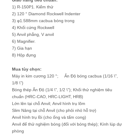
1) R-150P1. Kiểm thử
2) 120 ° Diamond Rockwell Indenter
3) φ1.588mm cacbua bóng trong
4) Khối cứng Rockwell
5) Anvil phẳng, V anvil
6) Magnifier.
7) Gia hạn
8) Hộp đựng
Mua tùy chọn:
Máy in kim cương 120 °; Ấn Độ bóng cacbua (1/16 \",
1/8 \")
Bóng thép Ấn Độ (1/4 \", 1/2 \"); Khối thử nghiệm tiêu
chuẩn (HRC-CAO, HRC-LIGHT, HRB)
Lớn lên tại chỗ Anvil; Anvil hình trụ lõm
Slim Nâng tại chỗ Anvil (cho phôi nhỏ hỗ trợ)
Anvil hình trụ lồi (cho ống và tấm cong)
Anvil để thử nghiệm bóng (đối với bóng thép); Kính lúp dự
phòng