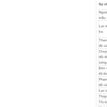
Sự ch
Ngườ
mẫu
Lực 
tra
Than
độ c
Chuy
đổi đ
cứng
Đơn v
tối th
Phạm
độ c
Lực t
Tháp
Thị k