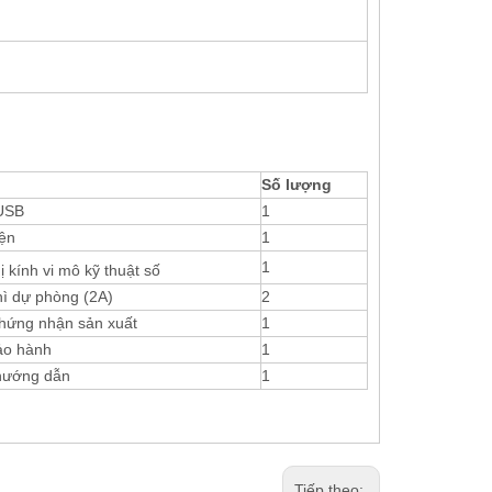
Số lượng
 USB
1
ện
1
1
ị kính vi mô kỹ thuật số
ì dự phòng (2A)
2
hứng nhận sản xuất
1
ảo hành
1
hướng dẫn
1
Tiếp theo: