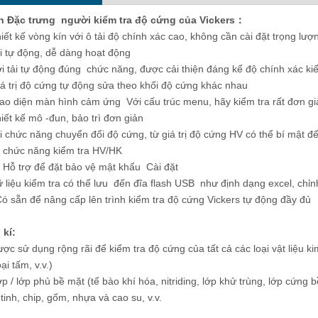
nh
Đặc trưng
người kiểm tra độ cứng của Vickers
：
iết kế vòng kín với ô tải độ chính xác cao, không cần cài đặt trọng lượn
i tự động, dễ dàng hoạt động
uay số Rockwell & Máy kiểm
Máy kiểm tra độ cứng siêu nhỏ gấp đô
i tải tự động đúng chức năng, được cải thiện đáng kể độ chính xác ki
 Rockwell bề ngoài RSR-45 /
thụt lề với Vickers và Knoop Indenter
á trị độ cứng tự động sửa theo khối độ cứng khác nhau
150E
DVK-1AT
ao diện màn hình cảm ứng Với cấu trúc menu, hãy kiểm tra rất đơn gi
iết kế mô -đun, bảo trì đơn giản
i chức năng chuyển đổi độ cứng, từ giá trị độ cứng HV có thể bí mật đế
i chức năng kiểm tra HV/HK
 Hỗ trợ để đặt bảo vệ mật khẩu Cài đặt
 liệu kiểm tra có thể lưu đến đĩa flash USB như định dạng excel, chỉ
ó sẵn để nâng cấp lên trình kiểm tra độ cứng Vickers tự động đầy đủ
 kí:
ợc sử dụng rộng rãi để kiểm tra độ cứng của tất cả các loại vật liệu kim
ại tấm, v.v.)
p / lớp phủ bề mặt (tế bào khí hóa, nitriding, lớp khử trùng, lớp cứng 
tinh, chip, gốm, nhựa và cao su, v.v.