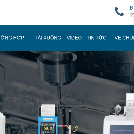
Đ
0
ƯỜNG HỢP
TẢI XUỐNG
VIDEO
TIN TỨC
VỀ CHÚ