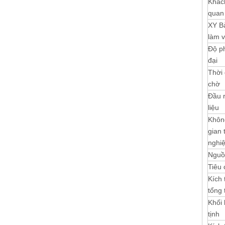
Khác
quan
XY B
làm v
Độ p
đại
Thời 
chờ
Đầu 
liệu
Khôn
gian 
nghi
Nguồ
Tiêu
Kích
tổng 
Khối
tịnh