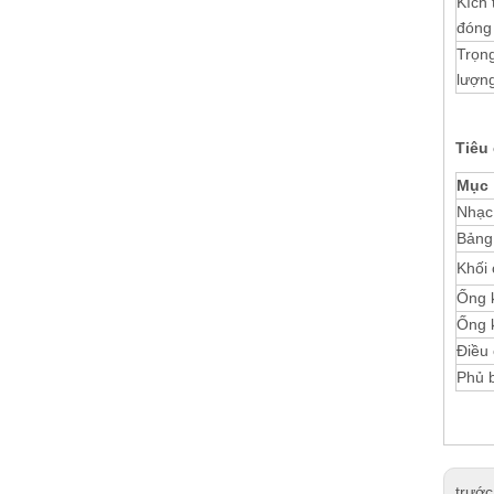
Kích
đóng
Trọn
lượng
Tiêu
Mục
Nhạc
Bảng 
Khối 
Ống k
Ống 
Điều 
Phủ 
trước