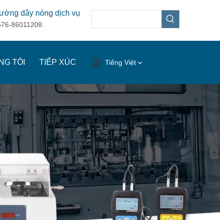
ường dây nóng dịch vụ
576-86011208.
NG TÔI
TIẾP XÚC
Tiếng Việt