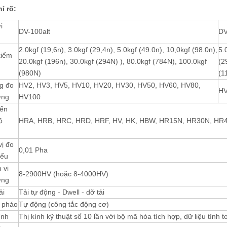
ỉ rõ:
i
DV-100alt
DV
2.0kgf (19,6n), 3.0kgf (29,4n), 5.0kgf (49.0n), 10,0kgf (98.0n),
5.
kiểm
20.0kgf (196n), 30.0kgf (294N) ), 80.0kgf (784N), 100.0kgf
(2
(980N)
(1
g đo
HV2, HV3, HV5, HV10, HV20, HV30, HV50, HV60, HV80,
HV
ứng
HV100
ển
ộ
HRA, HRB, HRC, HRD, HRF, HV, HK, HBW, HR15N, HR30N, HR
ị đo
0,01 Pha
iểu
 vi
8-2900HV (hoặc 8-4000HV)
ứng
ải
Tải tự động - Dwell - dỡ tải
 pháo
Tự động (công tắc động cơ)
ính
Thị kính kỹ thuật số 10 lần với bộ mã hóa tích hợp, dữ liệu tính 