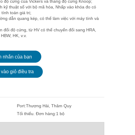
đo độ cứng của Vickers và thang độ cứng Knoop;
nh kỹ thuật số với bộ mã hóa, Nhấp vào khóa đo có
tính toán giá trị;
ường dẫn quang kép, có thể làm việc với máy tính và
 đổi độ cứng, từ HV có thể chuyển đổi sang HRA,
HBW, HK, v.v.
n nhắn của bạn
vào giỏ điều tra
Port:
Thượng Hải, Thâm Quy
Tối thiểu. Đơn hàng:
1 bộ