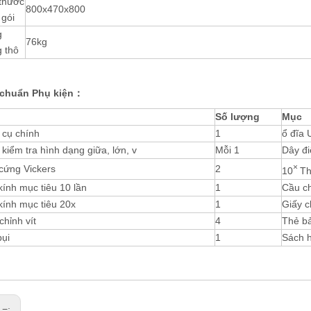
 thước
800x470x800
 gói
g
76kg
 thô
 chuẩn
Phụ kiện
：
Số lượng
Mục
 cụ chính
1
ổ đĩa
kiểm tra hình dạng giữa, lớn, v
Mỗi 1
Dây đi
×
cứng Vickers
2
10
Th
ính mục tiêu 10 lần
1
Cầu ch
kính mục tiêu 20x
1
Giấy c
chỉnh vít
4
Thẻ b
bụi
1
Sách 
 =: