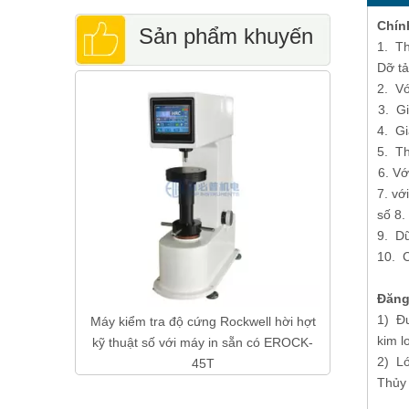
Chí
Sản phẩm khuyến
1. Th
Dỡ tả
Màn hình q
2. Vớ
cáo
tra độ cứng
3. Gi
4. Gi
5. Th
6. Vớ
7. vớ
số 8.
9. Dữ
10. C
Đăng
1) Đư
V-200AE
Máy kiểm tra độ cứng Rockwell hời hợt
kim lo
kỹ thuật số với máy in sẵn có EROCK-
2) Lớ
45T
Thủy 