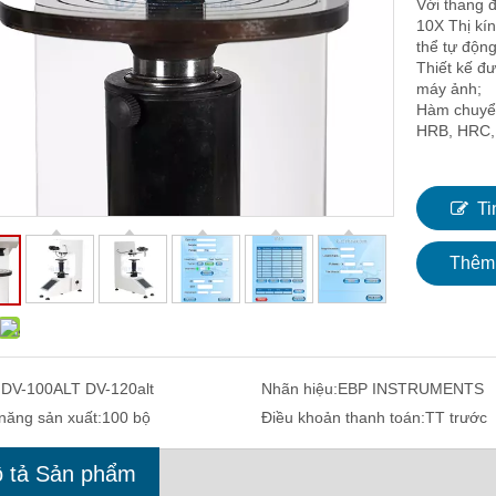
Với thang 
10X Thị kí
thể tự động 
Thiết kế đ
máy ảnh;
Hàm chuyển
HRB, HRC, 
Ti
Thêm 
:
DV-100ALT DV-120alt
Nhãn hiệu:
EBP INSTRUMENTS
năng sản xuất:
100 bộ
Điều khoản thanh toán:
TT trước
 tả Sản phẩm