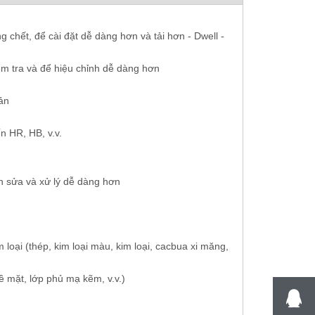
g chết, để cài đặt dễ dàng hơn và tải hơn - Dwell -
i
Vickers Hardness Machine Unit HV có
6 vị trí Tháp pháo 
ểm tra và để hiệu chỉnh dễ dàng hơn
thể chuyển đổi thành Brinell Rockwell
Vickers Knoop M
ản
n HR, HB, v.v.
nh sửa và xử lý dễ dàng hơn
 loại (thép, kim loại màu, kim loại, cacbua xi măng,
bề mặt, lớp phủ mạ kẽm, v.v.)