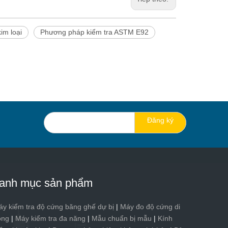
im loại
Phương pháp kiểm tra ASTM E92
Đăng ký
anh mục sản phẩm
y kiểm tra độ cứng băng ghế dự bị
|
Máy đo độ cứng di
ộng
|
Máy kiểm tra đa năng
|
Mẫu chuẩn bị mẫu
|
Kính