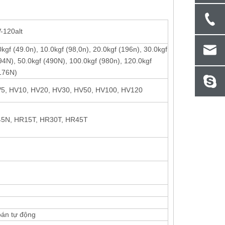
-120alt
0kgf (49.0n), 10.0kgf (98,0n), 20.0kgf (196n), 30.0kgf
94N), 50.0kgf (490N), 100.0kgf (980n), 120.0kgf
176N)
5, HV10, HV20, HV30, HV50, HV100, HV120
45N, HR15T, HR30T, HR45T
toán tự động