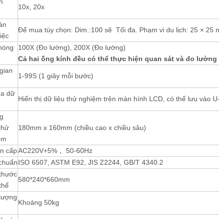
h
10x, 20x
àn
Để mua tùy chọn: Dim.:100 sẽ Tối đa. Phạm vi du lịch: 25 × 25 
iệc
hóng
100X (Đo lường), 200X (Đo lường)
Cả hai ống kính đều có thể thực hiện quan sát và đo lường 
gian
1-99S (1 giây mỗi bước)
ra dữ
Hiển thị dữ liệu thử nghiệm trên màn hình LCD, có thể lưu vào U-
g
thử
180mm x 160mm (chiều cao x chiều sâu)
ệm
n cấp
AC220V+5%， 50-60Hz
 chuẩn
ISO 6507, ASTM E92, JIS Z2244, GB/T 4340.2
 thước
580*240*660mm
thể
 lượng
Khoảng 50kg