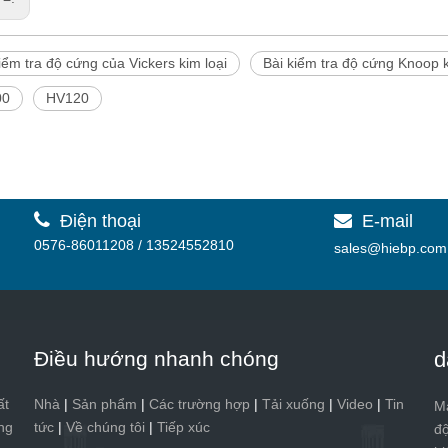
iểm tra độ cứng của Vickers kim loại
Bài kiểm tra độ cứng Knoop k
00
HV120

Điện thoại
E-mail

0576-86011208 / 13524552810
sales@hiebp.com
Điều hướng nhanh chóng
d
ất
Nhà
|
Sản phẩm
|
Các trường hợp
|
Tải xuống
|
Video
|
Tin
Má
ng
tức
|
Về chúng tôi
|
Tiếp xúc
đ