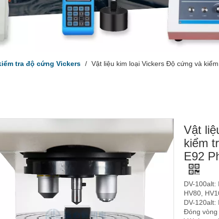
iểm tra độ cứng Vickers
/
Vật liệu kim loại Vickers Độ cứng và k
Vật li
kiểm 
E92 Ph
DV-100alt:
HV80, HV1
DV-120alt:
Đóng vòng 