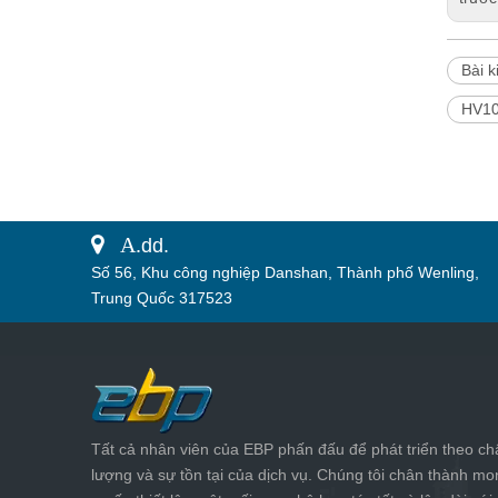
Bài k
HV1
 A.
dd.
Số 56, Khu công nghiệp Danshan, Thành phố Wenling,
Trung Quốc 317523
Tất cả nhân viên của EBP phấn đấu để phát triển theo ch
lượng và sự tồn tại của dịch vụ. Chúng tôi chân thành mo