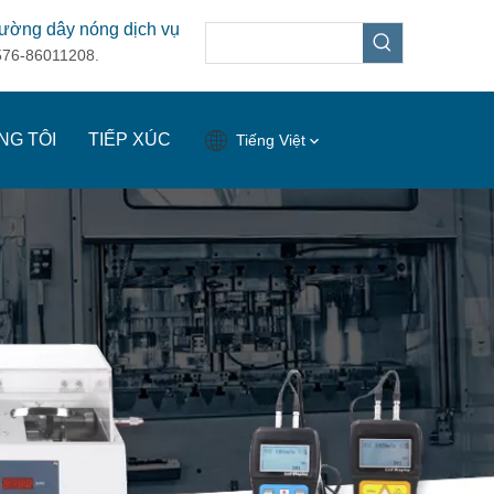
ường dây nóng dịch vụ
576-86011208.
NG TÔI
TIẾP XÚC
Tiếng Việt