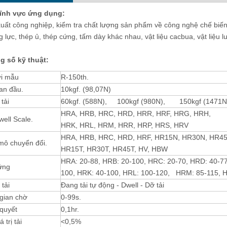
lĩnh vực ứng dụng:
uất công nghiệp, kiểm tra chất lượng sản phẩm về công nghệ chế biến.
hiển vi kim loại cầm tay cầm tay
Hệ thống kiểm tra độ cứng toàn 
 lực, thép ủ, thép cứng, tấm dày khác nhau, vật liệu cacbua, vật liệu 
100X - 400X
thuật số nâng cao BRV-187.5S vớ
mềm và máy ảnh
 số kỹ thuật:
i mẫu
R-150th.
an đầu.
10kgf. (98,07N)
tải
60kgf. (588N), 100kgf (980N), 150kgf (1471N
HRA, HRB, HRC, HRD, HRR, HRF, HRG, HRH,
ell Scale.
HRK, HRL, HRM, HRR, HRP, HRS, HRV
HRA, HRB, HRC, HRD, HRF, HR15N, HR30N, HR45
mô chuyển đổi.
HR15T, HR30T, HR45T, HV, HBW
HRA: 20-88, HRB: 20-100, HRC: 20-70, HRD: 40-77
ứng
100, HRK: 40-100, HRL: 100-120, HRM: 85-115, 
tải
Đang tải tự động - Dwell - Dỡ tải
gian chờ
0-99s.
quyết
0,1hr.
á trị tải
<0,5%