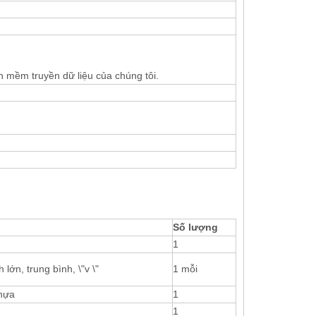
 mềm truyền dữ liệu của chúng tôi.
Số lượng
1
lớn, trung bình, \"v \"
1 mỗi
hựa
1
1