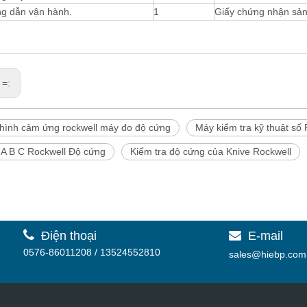
g dẫn vận hành.
1
Giấy chứng nhận sả
 =:
hình cảm ứng rockwell máy đo độ cứng
Máy kiểm tra kỹ thuật số
ệ A B C Rockwell Độ cứng
Kiểm tra độ cứng của Knive Rockwell

Điện thoại
E-mail

0576-86011208 / 13524552810
sales@hiebp.com