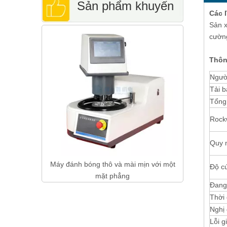
Sản phẩm khuyến
Các 
Sản x
Máy cắt mẫu luyện kim chính xác để cắt
Kính 
cường
cáo
chất bán dẫn PCB SMT
Thông
Ngườ
Tải b
Tổng 
Rockw
Quy 
mài mịn với một
Độ c
ng
Đang 
Thời 
Nghị 
Lỗi gi