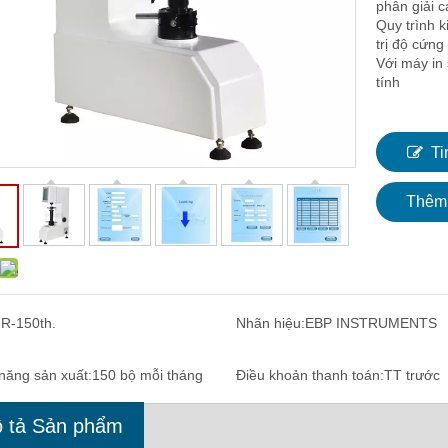
phân giải 
Quy trình k
trị độ cứng
Với máy in 
tính
Ti
Thêm 
:
R-150th.
Nhãn hiệu:
EBP INSTRUMENTS
năng sản xuất:
150 bộ mỗi tháng
Điều khoản thanh toán:
TT trước
 tả Sản phẩm