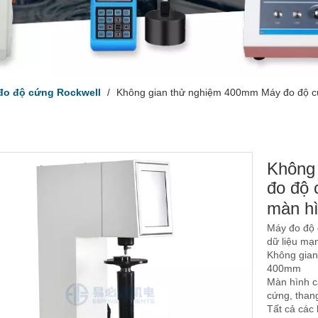
đo độ cứng Rockwell
/
Không gian thử nghiệm 400mm Máy đo độ cứ
Không
đo độ 
màn h
Máy đo độ 
dữ liệu mạ
Không gian
400mm
Màn hình cả
cứng, thang
Tất cả các