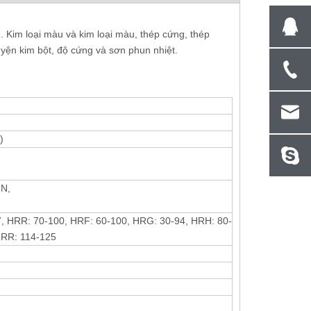
 Kim loại màu và kim loại màu, thép cứng, thép
cầu kỹ
Máy kiểm tra độ cứng siêu nhỏ của tháp
Digital Vickers
luyện kim bột, độ cứng và sơn phun nhiệt.
i phần
pháo tự động Vickers với máy in
)
N,
, HRR: 70-100, HRF: 60-100, HRG: 30-94, HRH: 80-
HRR: 114-125