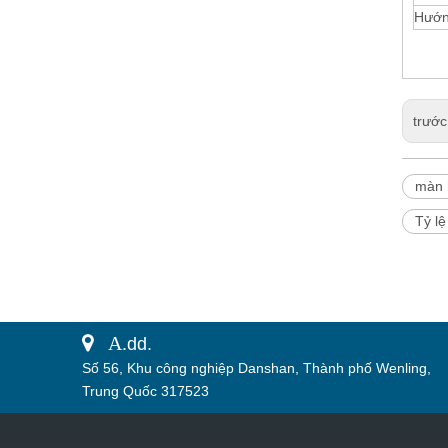
Hướn
trước
màn 
Tỷ l
 A.
dd.
Số 56, Khu công nghiệp Danshan, Thành phố Wenling,
Trung Quốc 317523