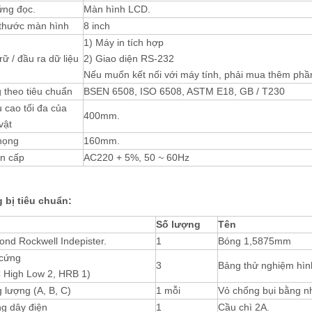
ứng đọc.
Màn hình LCD.
 thước màn hình
8 inch
1) Máy in tích hợp
rữ / đầu ra dữ liệu
2) Giao diện RS-232
Nếu muốn kết nối với máy tính, phải mua thêm phần
 theo tiêu chuẩn
BSEN 6508, ISO 6508, ASTM E18, GB / T230
 cao tối đa của
400mm.
vật
họng
160mm.
n cấp
AC220 + 5%, 50 ~ 60Hz
 bị tiêu chuẩn:
Số lượng
Tên
nd Rockwell Indepister.
1
Bóng 1,5875mm
 cứng
3
Bảng thử nghiệm hình 
 High Low 2, HRB 1)
 lượng (A, B, C)
1 mỗi
Vỏ chống bụi bằng n
g dây điện
1
Cầu chì 2A.